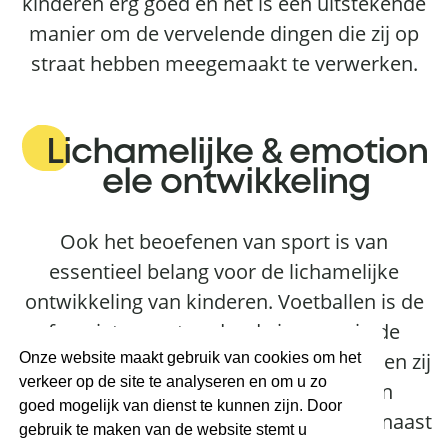
kinderen erg goed en het is een uitstekende
manier om de vervelende dingen die zij op
straat hebben meegemaakt te verwerken.
Opvang
Lichamelijke & emotion
Een warm thuis
ele ontwikkeling
Ook het beoefenen van sport is van
essentieel belang voor de lichamelijke
ontwikkeling van kinderen. Voetballen is de
favoriete sport onder de jongens in de
tehuizen. Al sportend en voetballend leren zij
Onze website maakt gebruik van cookies om het
verkeer op de site te analyseren en om u zo
goed in groepsverband te werken en
goed mogelijk van dienst te kunnen zijn. Door
respectvol met elkaar om te gaan. Daarnaast
gebruik te maken van de website stemt u