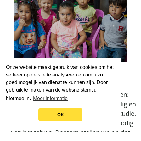
Word Padrino
Onze website maakt gebruik van cookies om het
Volwassen
verkeer op de site te analyseren en om u zo
goed mogelijk van dienst te kunnen zijn. Door
gebruik te maken van de website stemt u
Je kunt zo lang als je wilt Padrino blijven!
hiermee in.
Meer informatie
Vanaf hun 18e zijn de kinderen zelfstandig en
gaan ze aan het werk of volgen ze een studie.
OK
Ze hebben weinig tot geen hulp meer nodig
van het tehuis. Daarom stellen we op dat