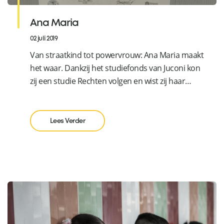
Ana Maria
02 juli 2019
Van straatkind tot powervrouw: Ana Maria maakt
het waar. Dankzij het studiefonds van Juconi kon
zij een studie Rechten volgen en wist zij haar
diploma met succes te behalen. Haar doel is om
een vooraanstaande vakvrouw worden en haar
vakkundige kennis voor ons Corjuconihuis en de
Lees Verder
kinderen te kunnen inzetten.