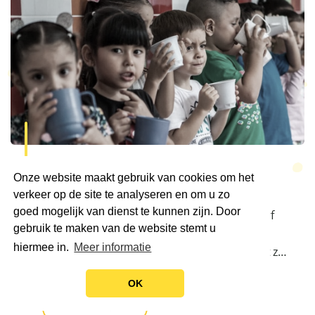
John Steven
Jennifer
Onze website maakt gebruik van cookies om het
verkeer op de site te analyseren en om u zo
02 juli 2019
goed mogelijk van dienst te kunnen zijn. Door
Er was een tijd dat Jennifer Renteria rondzwierf
gebruik te maken van de website stemt u
over de straten van Palmira Valle. Nu is ze
hiermee in.
Meer informatie
afgestudeerd als fysiotherapeute en begeleidt ze
de kinderen in het Corjuconihuis met
OK
lichamelijke oefeningen. Die oefeningen zijn van
groot belang voor de kinderen om een gezond
Lees Verder