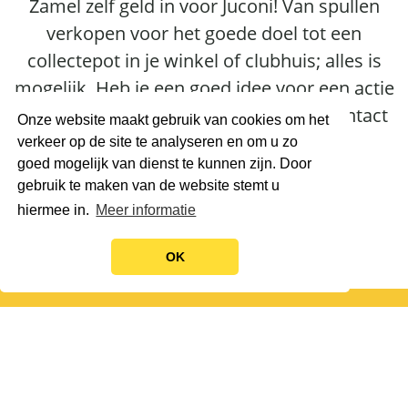
Zamel zelf geld in voor Juconi! Van spullen
Kom in Actie
verkopen voor het goede doel tot een
collectepot in je winkel of clubhuis; alles is
mogelijk. Heb je een goed idee voor een actie
dat je met ons wil delen? Neem dan contact
Onze website maakt gebruik van cookies om het
op en dan bekijken we samen de
verkeer op de site te analyseren en om u zo
goed mogelijk van dienst te kunnen zijn. Door
mogelijkheden.
gebruik te maken van de website stemt u
hiermee in.
Meer informatie
OK
Informatie