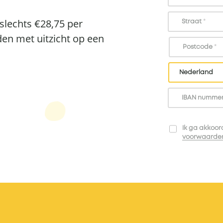
slechts €28,75 per
Straat
*
en met uitzicht op een
Postcode
*
IBAN numme
Ik ga akkoor
voorwaarde