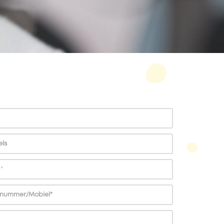
ls
m
*