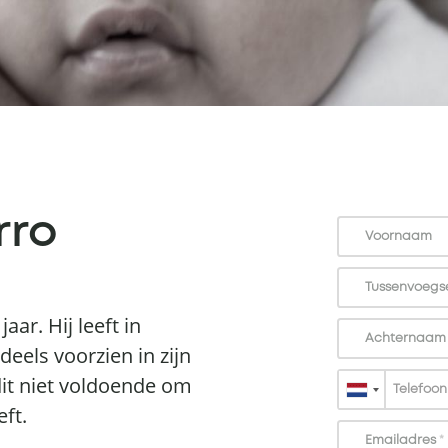
rro
Voornaam
Tussenvoegse
jaar. Hij leeft in
Achternaa
eels voorzien in zijn
 dit niet voldoende om
ft.
Emailadres
*