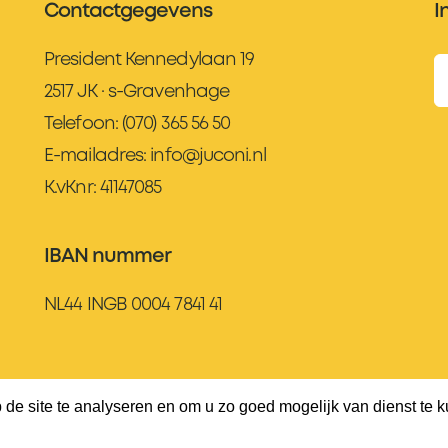
Contactgegevens
I
President Kennedylaan 19
2517 JK · s-Gravenhage
Telefoon:
(070) 365 56 50
E-mailadres:
info@juconi.nl
K.vKnr: 41147085
IBAN nummer
NL44 INGB 0004 7841 41
de site te analyseren en om u zo goed mogelijk van dienst te k