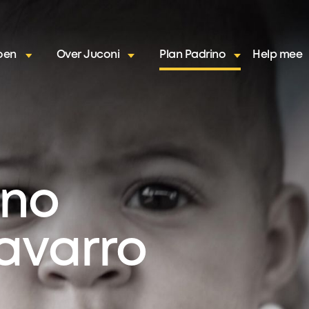
oen
Over Juconi
Plan Padrino
Help mee
ino
avarro