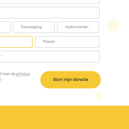
Toevoeging
Huisnummer
*
Plaats
*
r
*
d met de
privacy
n